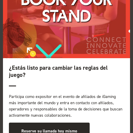
Leo Judkins: «Me había quemado dos
veces en puestos anteriores y me
encontraba de nuevo en un lugar oscuro.
Incapaz de desconectar. Bebiendo
demasiado. Engordando. Ausente en casa
con mis hijos recién nacidos. Me
¿Estás listo para cambiar las reglas del
destrozó».
juego?
13 de enero de 2026
Leo Judkins es el fundador de
Participa como expositor en el evento de afiliados de iGaming
iGamingLeader.com, un reconocido experto
más importante del mundo y entra en contacto con afiliados,
para altos ejecutivos del sector del iGaming.
operadores y responsables de la toma de decisiones que buscan
Tras 15 años en la industria, Leo dimitió como
activamente nuevas colaboraciones.
director de BetVictor y reconstruyó su carrera
en torno a...
Reserve su llamada hoy mismo