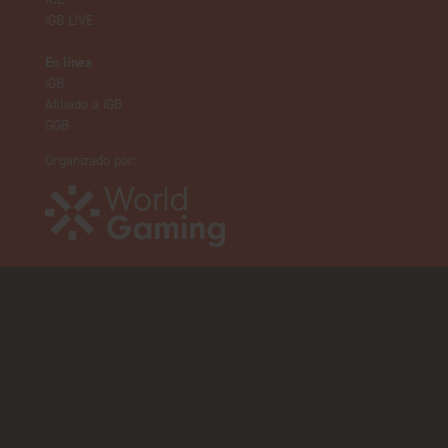
iGB L!VE
En línea
iGB
Afiliado a iGB
GGB
Organizado por: