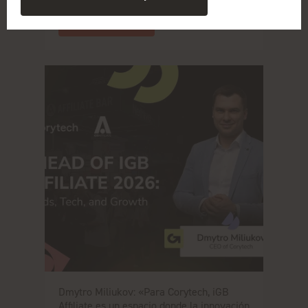
Leer más
Dmytro Miliukov: «Para Corytech, iGB
Affiliate es un espacio donde la innovación