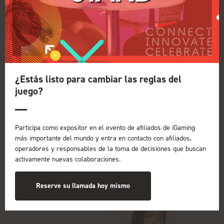
Las ediciones de ICE e iGB Affiliate en
Barcelona establecerán un nuevo récord
mundial de asistencia, confirma Stuart
Hunter
28 de enero de 2025
¿Estás listo para cambiar las reglas del
Clarion Gaming ha confirmado que las
juego?
ediciones de 2025 de ICE y iGB Affiliate en
Barcelona se registrarán como la mayor
concentración de profesionales de la industria
del juego en la historia.
Participa como expositor en el evento de afiliados de iGaming
más importante del mundo y entra en contacto con afiliados,
operadores y responsables de la toma de decisiones que buscan
Leer más
activamente nuevas colaboraciones.
Reserve su llamada hoy mismo