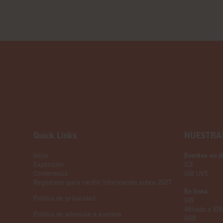
Quick Links
NUESTRA
Inicio
Eventos en d
Exposición
ICE
Conferencia
iGB L!VE
Regístrese para recibir información sobre 2027
En línea
Política de privacidad
iGB
Afiliado a iGB
Política de admisión a eventos
GGB