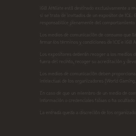
iGB Affiliate está destinado exclusivamente a 
si se trata de invitados de un expositor de ICE.
responsabilice plenamente del comportamiento 
Los medios de comunicación de consumo que llegu
firmar los términos y condiciones de ICE e iGB A
Los expositores deberán recoger a los medios d
fuera del recinto, recoger su acreditación y devo
Los medios de comunicación deben proporcionar u
intelectual de los organizadores (World Gaming, 
En caso de que un miembro de un medio de comun
información o credenciales falsas o ha ocultado
La entrada queda a discreción de los organizador