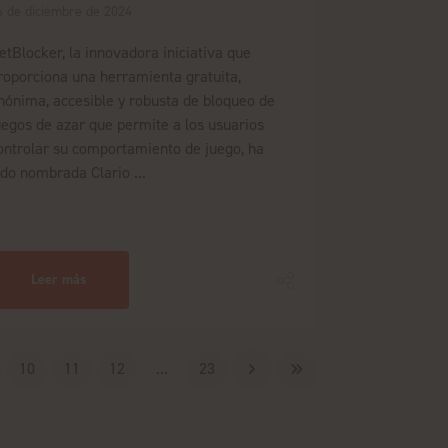
6 de diciembre de 2024
etBlocker, la innovadora iniciativa que
roporciona una herramienta gratuita,
nónima, accesible y robusta de bloqueo de
uegos de azar que permite a los usuarios
ontrolar su comportamiento de juego, ha
ido nombrada Clario ...
Leer más
10
11
12
...
23