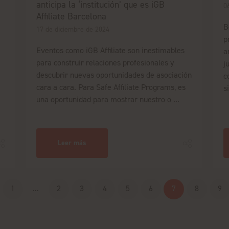
anticipa la ‘institución’ que es iGB
0
Affiliate Barcelona
B
17 de diciembre de 2024
p
á
Eventos como iGB Affiliate son inestimables
a
para construir relaciones profesionales y
j
descubrir nuevas oportunidades de asociación
c
cara a cara. Para Safe Affiliate Programs, es
s
una oportunidad para mostrar nuestro o ...
Leer más
1
...
2
3
4
5
6
7
8
9