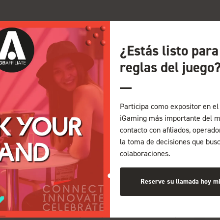
¿Estás listo par
reglas del juego
Participa como expositor en el 
iGaming más importante del m
contacto con afiliados, operad
la toma de decisiones que bus
colaboraciones.
Reserve su llamada hoy m
Ellen Learmonth, jefa de programa de
B
Safe Affiliate Programs, analiza las
C
tendencias que impactan en el sector y
i