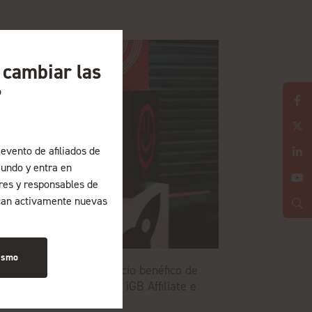
a cambiar las
?
evento de afiliados de
undo y entra en
ores y responsables de
can activamente nuevas
ismo
etBlocker nombrado socio benéfico de
larion Gaming para ICE, iGB Affiliate e
GB L!VE