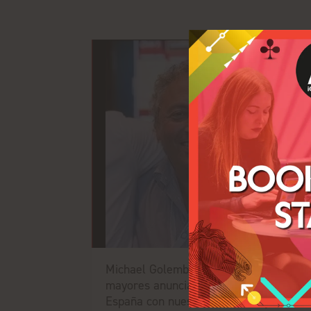
Michael Golembo: ‘Como uno de los
mayores anunciantes de televisión en
España con nuestra marca PlayUZU,