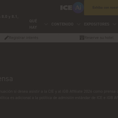
Exhiba con noso
 8.0 y 8.1,
QUÉ
CONTENIDO
EXPOSITORES
HAY
Registrar interés
Reserve su hotel
ensa
inuación si desea asistir a la CIE y al iGB Affiliate 2026 como prens
ítica es adicional a la política de admisión estándar de ICE e iGB Aff