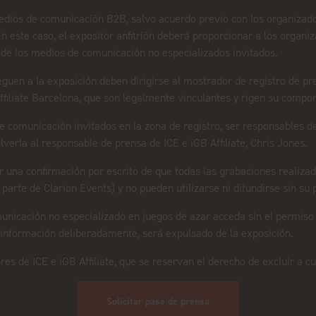
medios de comunicación B2B, salvo acuerdo previo con los organizad
 En este caso, el expositor anfitrión deberá proporcionar a los organ
de los medios de comunicación no especializados invitados.
en a la exposición deben dirigirse al mostrador de registro de pre
ffiliate Barcelona, que son legalmente vinculantes y rigen su compor
e comunicación invitados en la zona de registro, ser responsables
lverla al responsable de prensa de ICE e iGB Affiliate, Chris Jones.
na confirmación por escrito de que todas las grabaciones realizada
parte de Clarion Events) y no pueden utilizarse ni difundirse sin su
icación no especializado en juegos de azar acceda sin el permiso 
 información deliberadamente, será expulsado de la exposición.
es de ICE e iGB Affiliate, que se reservan el derecho de excluir a cu
Solicitar pase de prensa