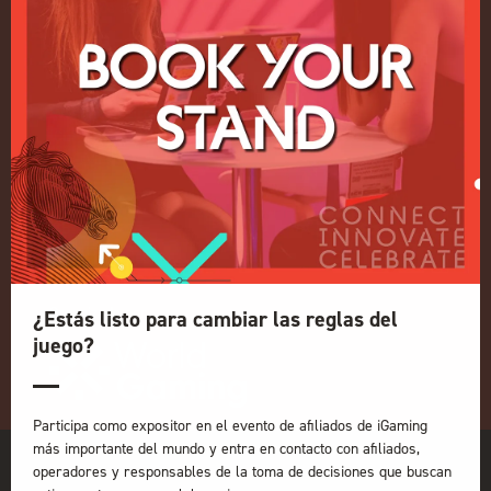
Política de admisión a eventos
Términos y condiciones
NUESTRAS MARCAS
Eventos en directo
ICE
iGB L!VE
En línea
iGB
Afiliado a iGB
GGB
Organizado por:
¿Estás listo para cambiar las reglas del
juego?
Participa como expositor en el evento de afiliados de iGaming
más importante del mundo y entra en contacto con afiliados,
operadores y responsables de la toma de decisiones que buscan