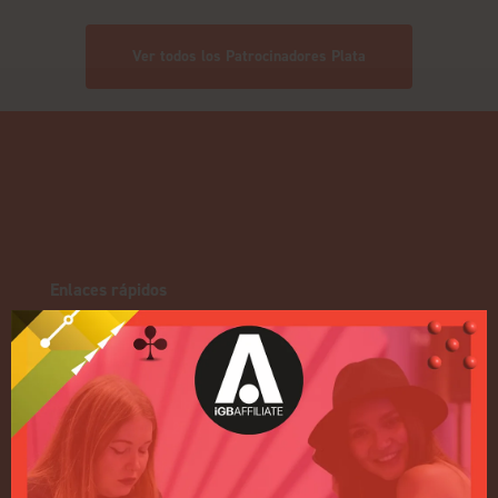
Ver todos los Patrocinadores Plata
Enlaces rápidos
Inicio
Exposición
Conferencia
Regístrese para recibir
información sobre 2027
Política de privacidad