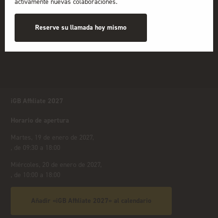
activamente nuevas colaboraciones.
Reserve su llamada hoy mismo
iGB Affiliate 2027
Horario de apertura
Martes, 19 de enero de 2027,
, de 09:30 a 18:00
Miércoles, 20 de enero de 2027,
, de 10:00 a 18:00
Añadir «iGB Affiliate 2027» al calendario