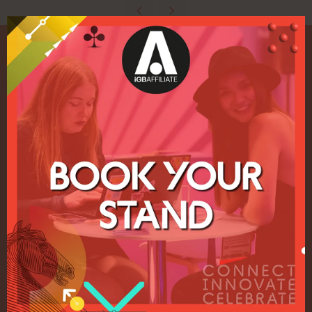
Enlaces rápidos
Inicio
Exposición
Conferencia
Regístrese para recibir
información sobre 2027
Política de privacidad
Política de admisión a eventos
Términos y condiciones
NUESTRAS MARCAS