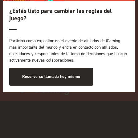
¿Estás listo para cambiar las reglas del
Eventos en directo
juego?
ICE
iGB L!VE
En línea
Participa como expositor en el evento de afiliados de iGaming
iGB
más importante del mundo y entra en contacto con afiliados,
Afiliado a iGB
operadores y responsables de la toma de decisiones que buscan
GGB
activamente nuevas colaboraciones.
Organizado por:
Reserve su llamada hoy mismo