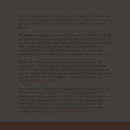
* Si he proporcionado una dirección de correo electrónico de un dominio no
comercial (como, por ejemplo, gmail, hotmail, etc.), lo hago en el contexto de
que se utilizará para mi negocio y no para interacciones personales con
Clarion.
iGB Affiliate forma parte de World Gaming, que a su vez pertenece al grupo
de empresas Clarion Events Group (Clarion). Nos tomamos muy en serio su
privacidad. Al registrarse en este evento, deseamos utilizar su información
sobre la base de nuestros intereses legítimos para mantenernos en
contacto con usted en relación con futuras ediciones de este y otros
eventos, productos y servicios relevantes que puedan ser de su interés.
Algunos de nuestros eventos y productos son de marca compartida,
coorganizados o patrocinados por terceros expositores o patrocinadores.
Podemos compartir sus datos con estos terceros. El uso de sus datos por
parte de terceros asociados se hará de conformidad con el aviso que hayan
facilitado y con su política de privacidad, y no estará cubierto por la
presente
Política de Privacidad
.
Sólo utilizaremos la información que recopilemos o recibamos sobre usted
de acuerdo con nuestra
Política de privacidad.
Si prefiere que no nos
pongamos en contacto con usted para informarle de eventos, productos y
servicios relevantes que consideremos de su interés, puede gestionar sus
preferencias a través de un enlace que le enviaremos, darse de baja
utilizando el enlace que encontrará en nuestros correos electrónicos o
enviando un correo electrónico
a privacy@clarionevents.com.