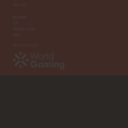
iGB L!VE
En línea
iGB
Afiliado a iGB
GGB
Organizado por: