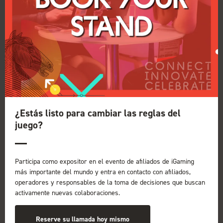
➜ Afiliados y editores que buscan nuevas marcas que
promocionar
➜ Operadores que buscan socios de adquisición de
alto rendimiento
➜ Programas de afiliados que amplían sus redes de
editores
➜ Proveedores de tecnología que buscan
colaboraciones comerciales
¿Estás listo para cambiar las reglas del
➜ Responsables de la toma de decisiones con
juego?
autoridad para invertir, establecer alianzas y realizar
compras
Participa como expositor en el evento de afiliados de iGaming
Recuerda que unirte a la comunidad de afiliados más
más importante del mundo y entra en contacto con afiliados,
grande del mundo te ofrece más oportunidades para
operadores y responsables de la toma de decisiones que buscan
establecer colaboraciones, descubrir nuevas fuentes
activamente nuevas colaboraciones.
de tráfico, fortalecer las relaciones con los
operadores y acelerar el crecimiento.
Reserve su llamada hoy mismo