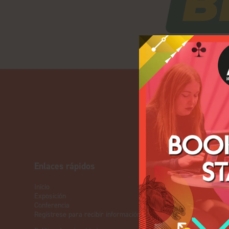
Enlaces rápidos
NUESTRA
Inicio
Eventos en d
Exposición
ICE
Conferencia
iGB L!VE
Regístrese para recibir información sobre 2027
En línea