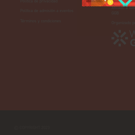
Política de privacidad
iGB
Afiliado a iGB
Política de admisión a eventos
GGB
Términos y condiciones
Organizado p
© COPYRIGHT 2023