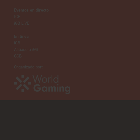
Eventos en directo
ICE
iGB L!VE
En línea
iGB
Afiliado a iGB
GGB
Organizado por: