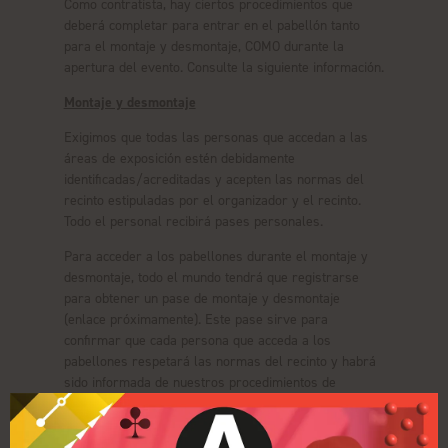
Como contratista, hay ciertos procedimientos que
deberá completar para entrar en el pabellón tanto
para el montaje y desmontaje, COMO durante la
apertura del evento. Consulte la siguiente información.
Montaje y desmontaje
Exigimos que todas las personas que accedan a las
áreas de exposición estén debidamente
identificadas/acreditadas y acepten las normas del
recinto estipuladas por el organizador y el recinto.
Todo el personal recibirá pases personales.
Para acceder a los pabellones durante el montaje y
desmontaje, todo el mundo tendrá que registrarse
para obtener un pase de montaje y desmontaje
(enlace próximamente). Este pase sirve para
confirmar que cada persona que acceda a los
pabellones respetará las normas del recinto y habrá
sido informada de nuestros procedimientos de
emergencia. Todas las personas deberán registrarse
con antelación y traer consigo su pase digital cuando
accedan al recinto. Cuando lleguen al recinto,