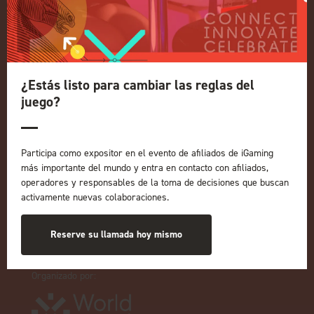
Conferencia
Regístrese para recibir
información sobre 2027
Política de privacidad
Política de admisión a eventos
¿Estás listo para cambiar las reglas del
juego?
Términos y condiciones
NUESTRAS MARCAS
Eventos en directo
Participa como expositor en el evento de afiliados de iGaming
ICE
más importante del mundo y entra en contacto con afiliados,
iGB L!VE
operadores y responsables de la toma de decisiones que buscan
activamente nuevas colaboraciones.
En línea
iGB
Reserve su llamada hoy mismo
Afiliado a iGB
GGB
Organizado por: