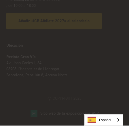
, de 10:00 a 18:00
Añadir «iGB Affiliate 2027» al calendario
Ubicación
Recinto Gran Vía
Av. Joan Carles I, 64
08908 L'Hospitalet de Llobregat
Barcelona, Pabellón 8, Acceso Norte
© COPYRIGHT 2023
Sitio web de la exposición por ASP
Español