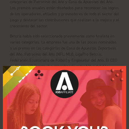
categorías de Patrocinio del Año y Casa de Apuestas del Año.
Los premios anuales están diseñados para reconocer los logros
de los operadores, afiliados y proveedores de todo el sector del
juego y destacar las contribuciones que realizan a la mejora y el
crecimiento del sector.
Betcris había sido seleccionada previamente como finalista en
varias categorías. La empresa fue una de las pocas nominadas
a un premio en las categorías de Casa de Apuestas Deportivas
del Año, Patrocinio del Año (NFL, MLB, LigaPro Betcris,
Federación Ecuatoriana de Fútbol) y Empleador del Año. El CEO
de Betcris, JD Duarte, fue galardonado como Líder del Año,
destacando su visión y trabajo al frente de una empresa que
sigue creciendo.
Duarte dijo tras el anuncio del premio: “Me siento muy
afortunado de formar parte de este sector dinámico y
divertido. Quiero compartir este premio con los cientos de
personas que hacen del equipo de Betcris lo que es. Un grupo
muy talentoso que da el 110% en todo lo que hacemos, esto es
para vosotros. ¡Pura Vida!”
La ceremonia de los SBC Awards Latinoamérica se celebró el