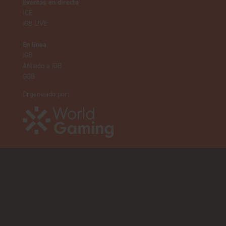
Eventos en directo
ICE
iGB L!VE
En línea
iGB
Afiliado a iGB
GGB
Organizado por: