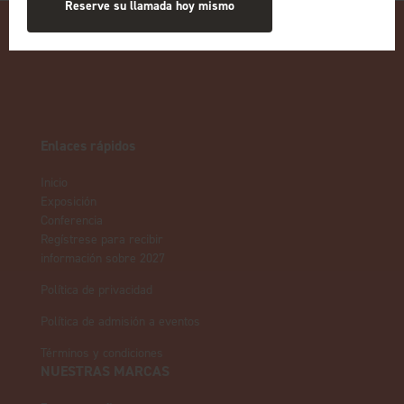
Reserve su llamada hoy mismo
Enlaces rápidos
Inicio
Exposición
Conferencia
Regístrese para recibir
información sobre 2027
Política de privacidad
Política de admisión a eventos
Términos y condiciones
NUESTRAS MARCAS