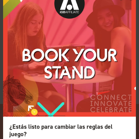
Si desea reunirse con un miembro de
nuestro equipo durante el evento, no dude
en enviarnos un correo electrónico a
support@sweetspotaffiliates.com.
¡Esperamos conocerle en persona en
Londres!
Ver todos los comunicados de prensa de los
expositores
¿Estás listo para cambiar las reglas del
juego?