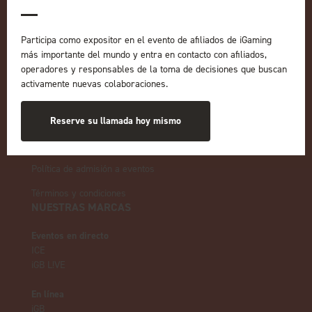
Enlaces rápidos
Participa como expositor en el evento de afiliados de iGaming
más importante del mundo y entra en contacto con afiliados,
Inicio
operadores y responsables de la toma de decisiones que buscan
Exposición
activamente nuevas colaboraciones.
Conferencia
Regístrese para recibir
información sobre 2027
Reserve su llamada hoy mismo
Política de privacidad
Política de admisión a eventos
Términos y condiciones
NUESTRAS MARCAS
Eventos en directo
ICE
iGB L!VE
En línea
iGB