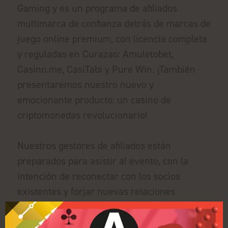
Gaming y es un programa de afiliados
multimarca de confianza detrás de marcas de
juego online premium, con licencia completa
y reguladas en Curazao: Amuletobet,
Casino.me, CasiTabi y Pure Win. ¡También
presentaremos nuestro nuevo y
emocionante producto: un casino de
criptomonedas revolucionario!
Nuestros gestores de afiliados están
preparados para asistir al evento, con la
intención de reconectar con los socios
existentes y forjar nuevas relaciones
estratégicas con posibles nuevos socios.