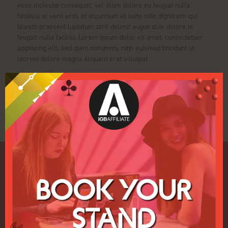
esse molestie consequat, vel illum dolore eu feugiat nulla
facilisis at vero eros et accumsan et iusto odio dignissim qui
blandit praesent luptatum zzril delenit augue duis dolore te
feugait nulla facilisi. Lorem ipsum dolor sit amet, consectetuer
adipiscing elit, sed diam nonummy nibh euismod tincidunt ut
laoreet dolore magna aliquam erat volutpat
Ver todos los comunicados de prensa de los
expositores
Enlaces rápidos