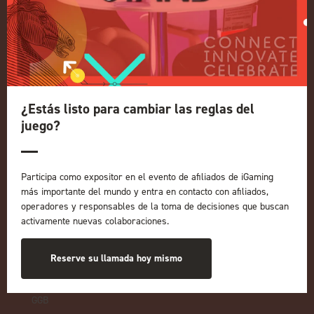
Inicio
Exposición
Conferencia
Regístrese para recibir
información sobre 2027
Política de privacidad
¿Estás listo para cambiar las reglas del
juego?
Política de admisión a eventos
Términos y condiciones
NUESTRAS MARCAS
Participa como expositor en el evento de afiliados de iGaming
más importante del mundo y entra en contacto con afiliados,
Eventos en directo
operadores y responsables de la toma de decisiones que buscan
ICE
activamente nuevas colaboraciones.
iGB L!VE
En línea
Reserve su llamada hoy mismo
iGB
Afiliado a iGB
GGB