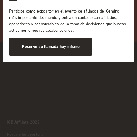
Organizado por:
Participa como expositor en el evento de afiliados de iGaming
más importante del mundo y entra en contacto con afiliados,
operadores y responsables de la toma de decisiones que buscan
activamente nuevas colaboraciones.
Reserve su llamada hoy mismo
iGB Affiliate 2027
Horario de apertura