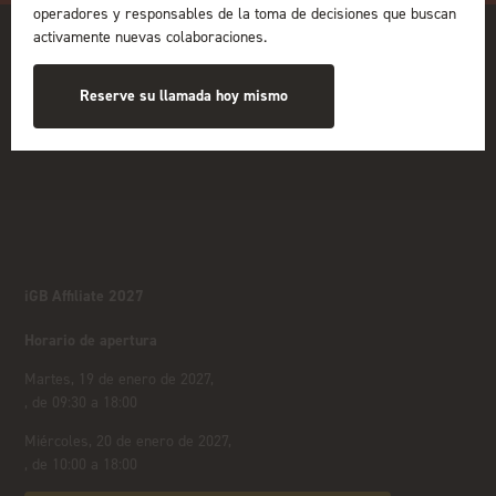
operadores y responsables de la toma de decisiones que buscan
activamente nuevas colaboraciones.
Reserve su llamada hoy mismo
iGB Affiliate 2027
Horario de apertura
Martes, 19 de enero de 2027,
, de 09:30 a 18:00
Miércoles, 20 de enero de 2027,
, de 10:00 a 18:00