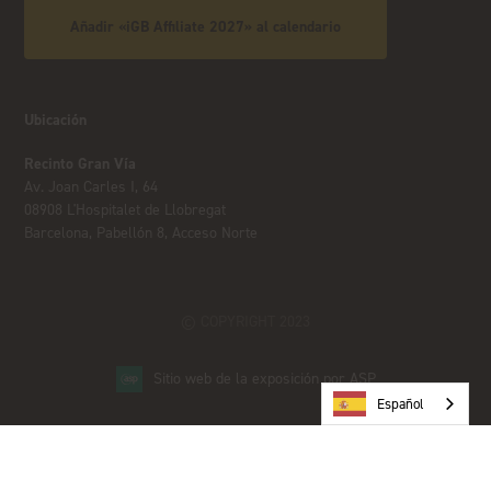
Añadir «iGB Affiliate 2027» al calendario
Ubicación
Recinto Gran Vía
Av. Joan Carles I, 64
08908 L'Hospitalet de Llobregat
Barcelona, Pabellón 8, Acceso Norte
© COPYRIGHT 2023
Sitio web de la exposición por ASP
Español