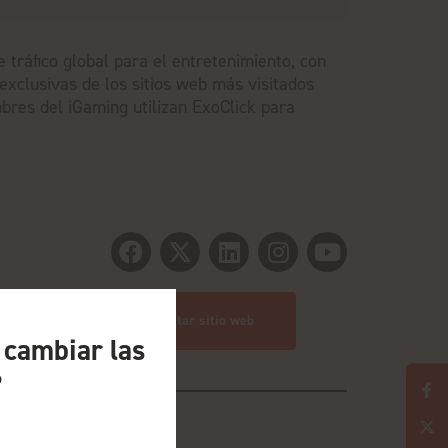
tráfico global para el entretenimiento, con
exclusivas de los sitios web más visitados
res del iGaming utilizan ExoClick para
Visitar sitio web
a cambiar las
?