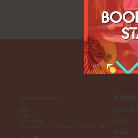
Enlaces rápidos
NUESTRA
Inicio
Eventos en d
Exposición
ICE
Conferencia
iGB L!VE
Regístrese para recibir información sobre 2027
En línea
Política de privacidad
iGB