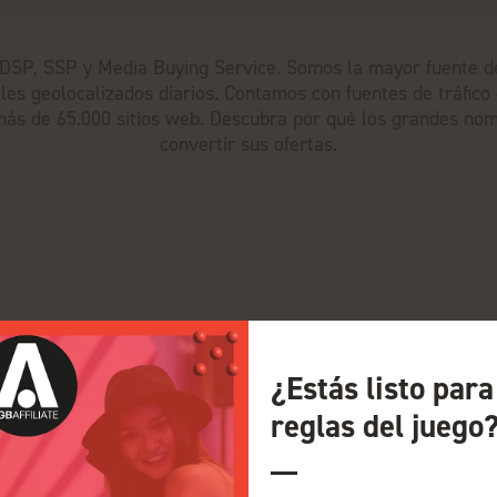
SP, SSP y Media Buying Service. Somos la mayor fuente de 
les geolocalizados diarios. Contamos con fuentes de tráfico 
ás de 65.000 sitios web. Descubra por qué los grandes nomb
convertir sus ofertas.
¿Estás listo par
reglas del juego
Ver todos los expositores