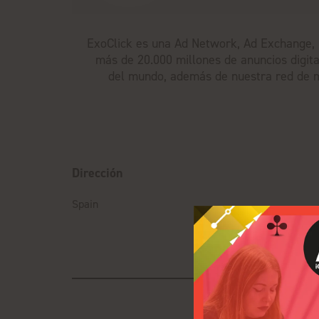
ExoClick es una Ad Network, Ad Exchange, D
más de 20.000 millones de anuncios digita
del mundo, además de nuestra red de m
Dirección
Spain