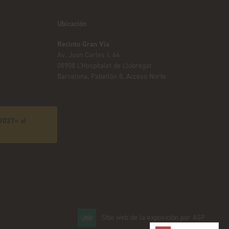
Ubicación
Recinto Gran Vía
Av. Joan Carles I, 64
08908 L'Hospitalet de Llobregat
Barcelona, Pabellón 8, Acceso Norte
 2027» al
Sitio web de la exposición por ASP