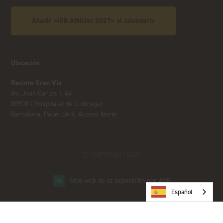
Añadir «iGB Affiliate 2027» al calendario
Ubicación
Recinto Gran Vía
Av. Joan Carles I, 64
08908 L'Hospitalet de Llobregat
Barcelona, Pabellón 8, Acceso Norte
© COPYRIGHT 2023
Sitio web de la exposición por ASP
Español