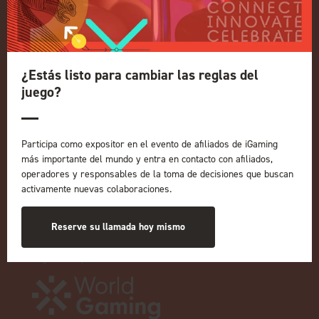
información sobre 2027
Política de privacidad
Política de admisión a eventos
¿Estás listo para cambiar las reglas del
Términos y condiciones
juego?
NUESTRAS MARCAS
Eventos en directo
ICE
Participa como expositor en el evento de afiliados de iGaming
iGB L!VE
más importante del mundo y entra en contacto con afiliados,
operadores y responsables de la toma de decisiones que buscan
En línea
activamente nuevas colaboraciones.
iGB
Afiliado a iGB
Reserve su llamada hoy mismo
GGB
Organizado por: