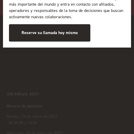
más importante del mundo y entra en contacto con afiliados,
operadores y responsables de la toma de decisiones que buscan
activamente nuevas colaboraciones.
Reserve su llamada hoy mismo
iGB Affiliate 2027
Horario de apertura
Martes, 19 de enero de 2027,
, de 09:30 a 18:00
Miércoles, 20 de enero de 2027,