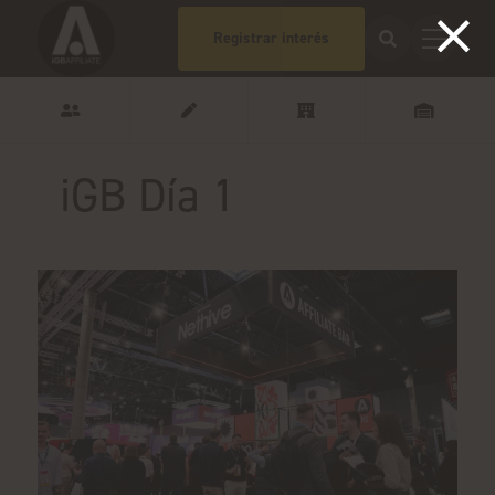
Registrar interés
iGB Día 1