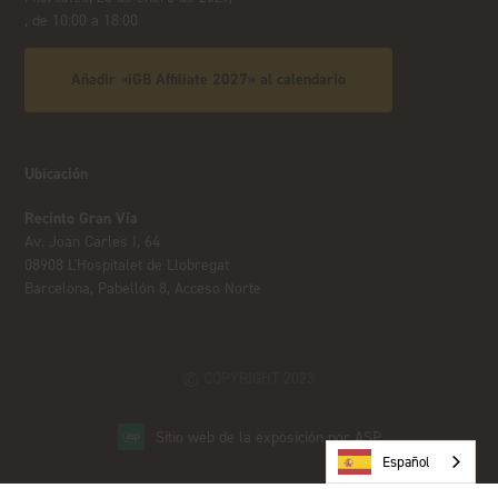
, de 10:00 a 18:00
Añadir «iGB Affiliate 2027» al calendario
Ubicación
Recinto Gran Vía
Av. Joan Carles I, 64
08908 L'Hospitalet de Llobregat
Barcelona, Pabellón 8, Acceso Norte
© COPYRIGHT 2023
Sitio web de la exposición por ASP
Español