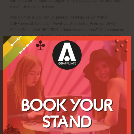
con un sistema fiable de seguimiento y publicación de anuncios a
través de Income Access.
Nos unimos a LAC con un pesado historial de 2019: #31
EGRPower50, Operador Móvil del Año en los Premios EGR y
Rising Start en el SBC 2019. ¿Quieres saber más? Ven a conocer
a nuestro equipo de HQ y a los gerentes de afiliados dedicados
por país, deseosos de centrarse en las necesidades de cada
socio para optimizar el rendimiento.
Enlaces rápidos
Inicio