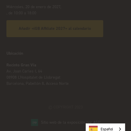
Miércoles, 20 de enero de 2027,
, de 10:00 a 18:00
Añadir «iGB Affiliate 2027» al calendario
Ubicación
Recinto Gran Vía
Av. Joan Carles I, 64
08908 L'Hospitalet de Llobregat
Barcelona, Pabellón 8, Acceso Norte
© COPYRIGHT 2023
Sitio web de la exposición por ASP
Español