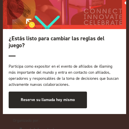
Exposición
Conferencia
Regístrese para recibir
información sobre 2027
Política de privacidad
¿Estás listo para cambiar las reglas del
Política de admisión a eventos
juego?
Términos y condiciones
NUESTRAS MARCAS
Participa como expositor en el evento de afiliados de iGaming
Eventos en directo
más importante del mundo y entra en contacto con afiliados,
ICE
operadores y responsables de la toma de decisiones que buscan
iGB L!VE
activamente nuevas colaboraciones.
En línea
iGB
Reserve su llamada hoy mismo
Afiliado a iGB
GGB
Organizado por: