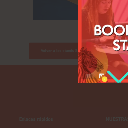
Volver a los stands Space only
Enlaces rápidos
NUESTRA