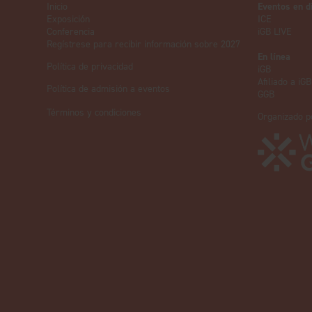
Inicio
Eventos en d
Exposición
ICE
Conferencia
iGB L!VE
Regístrese para recibir información sobre 2027
En línea
Política de privacidad
iGB
Afiliado a iGB
Política de admisión a eventos
GGB
Términos y condiciones
Organizado p