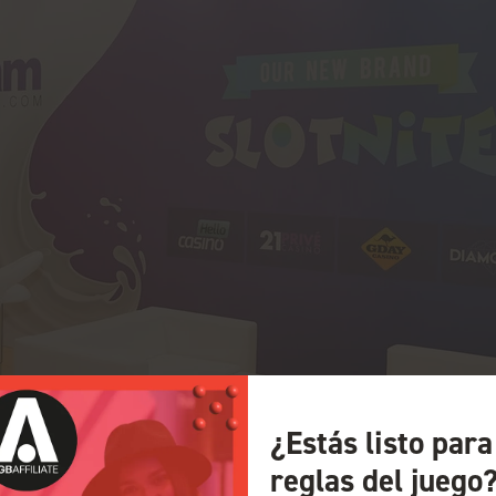
¿Estás listo par
reglas del juego