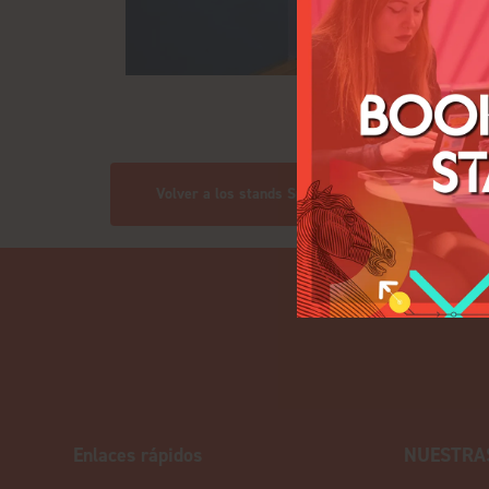
Volver a los stands Space only
Enlaces rápidos
NUESTRA