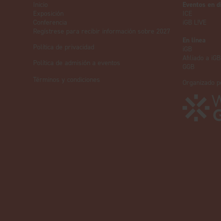
Inicio
Eventos en d
Exposición
ICE
Conferencia
iGB L!VE
Regístrese para recibir información sobre 2027
En línea
Política de privacidad
iGB
Afiliado a iGB
Política de admisión a eventos
GGB
Términos y condiciones
Organizado p