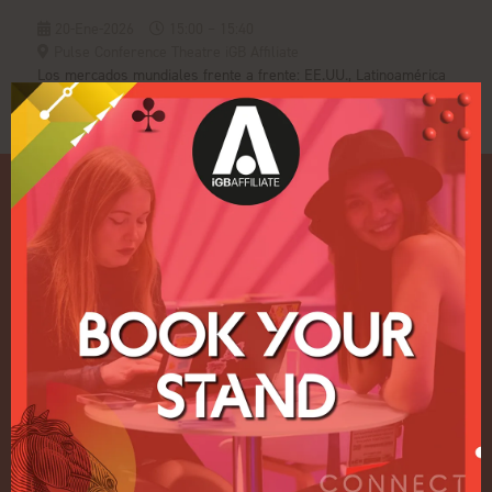
20-Ene-2026
15:00 – 15:40
Pulse Conference Theatre iGB Affiliate
Los mercados mundiales frente a frente: EE.UU., Latinoamérica
y África
Enlaces rápidos
Inicio
Exposición
Conferencia
Regístrese para recibir
información sobre 2027