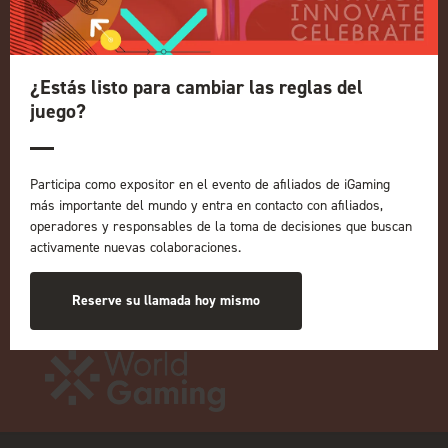
Política de privacidad
Política de admisión a eventos
Términos y condiciones
¿Estás listo para cambiar las reglas del
NUESTRAS MARCAS
juego?
Eventos en directo
ICE
Participa como expositor en el evento de afiliados de iGaming
iGB L!VE
más importante del mundo y entra en contacto con afiliados,
operadores y responsables de la toma de decisiones que buscan
En línea
activamente nuevas colaboraciones.
iGB
Afiliado a iGB
GGB
Reserve su llamada hoy mismo
Organizado por: