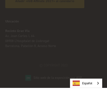
Añadir «iGB Affiliate 2027» al calendario
Ubicación
Recinto Gran Vía
Av. Joan Carles I, 64
08908 L'Hospitalet de Llobregat
Barcelona, Pabellón 8, Acceso Norte
© COPYRIGHT 2023
Sitio web de la exposición por ASP
Español