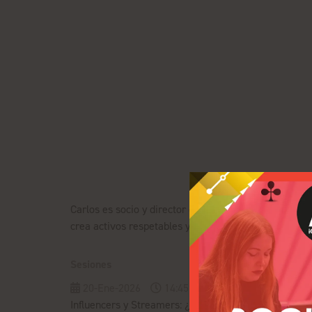
Carlos es socio y director de iGaming en 3C Gaming.
crea activos respetables y construye comunidades m
Sesiones
20-Ene-2026
14:45 - 15:00
Pulse Conferenc
Influencers y Streamers: ¿Cómo podemos hacerlo m