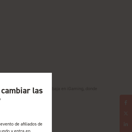
a cambiar las
es electrónicos y ahora trabaja en iGaming, donde
sil.
?
evento de afiliados de
undo y entra en