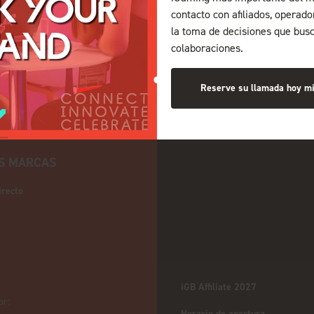
contacto con afiliados, operad
la toma de decisiones que bus
colaboraciones.
Reserve su llamada hoy m
S MARCAS
irecto
iGB Affiliate 2027
or:
Horario de apertura