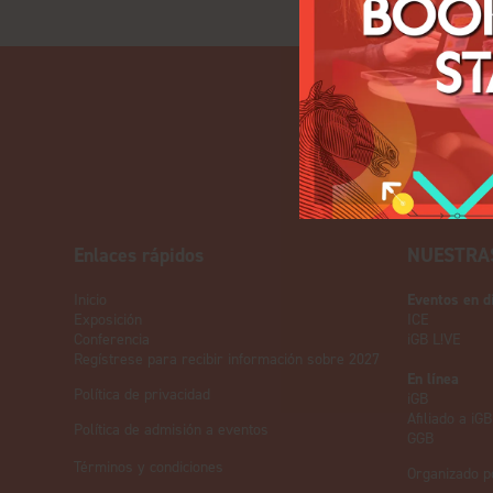
Enlaces rápidos
NUESTRA
Inicio
Eventos en d
Exposición
ICE
Conferencia
iGB L!VE
Regístrese para recibir información sobre 2027
En línea
Política de privacidad
iGB
Afiliado a iGB
Política de admisión a eventos
GGB
Términos y condiciones
Organizado p