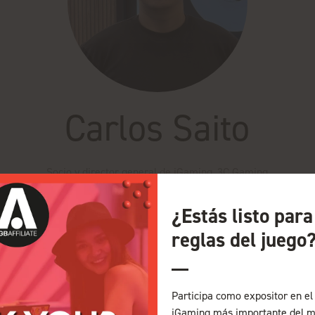
Carlos Saito
Socio y director general de iGaming,
3C Gaming
¿Estás listo par
 Comenzó su carrera en marketing minorista, pasó a juegos y deport
uy comprometidas para las apuestas deportivas y los casinos en Bra
reglas del juego
e Theatre iGB Affiliate
Participa como expositor en el 
ejor?
iGaming más importante del m