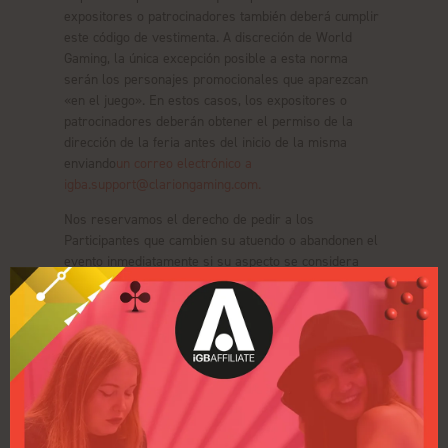
expositores o patrocinadores también deberá cumplir
este código de vestimenta. A discreción de World
Gaming, la única excepción posible a esta norma
serán los personajes promocionales que aparezcan
«en el juego». En estos casos, los expositores o
patrocinadores deberán obtener el permiso de la
dirección de la feria antes del inicio de la misma
enviando
un correo electrónico a
igba.support@clariongaming.com.
Nos reservamos el derecho de pedir a los
Participantes que cambien su atuendo o abandonen el
evento inmediatamente si su aspecto se considera
ofensivo para los demás.
Expectativas ampliadas para expositores y ponentes
Se espera que todos los expositores y ponentes
respeten las normas profesionales del evento y
contribuyan a crear un entorno respetuoso, inclusivo
y acorde con el presente Código de conducta.
Los expositores deben garantizar que el contenido,