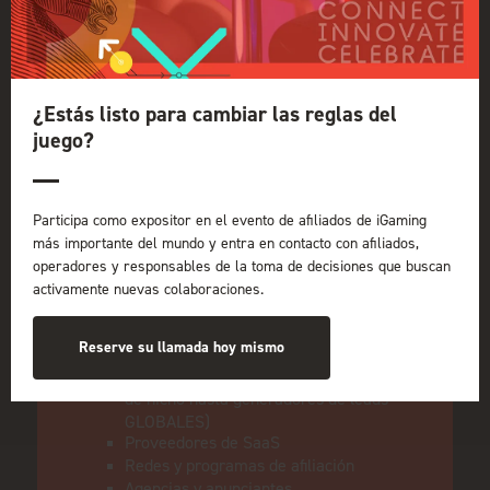
Affiliate?
¿Estás listo para cambiar las reglas del
juego?
Participa como expositor en el evento de afiliados de iGaming
más importante del mundo y entra en contacto con afiliados,
iGB Affiliate reúne a todo el espectro de
operadores y responsables de la toma de decisiones que buscan
profesionales que impulsan el crecimiento de
activamente nuevas colaboraciones.
la industria del juego.
Conectarás con:
Reserve su llamada hoy mismo
Afiliados (desde propietarios de tráfico
de nicho hasta generadores de leads
GLOBALES)
Proveedores de SaaS
Redes y programas de afiliación
Agencias y anunciantes