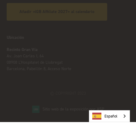
Añadir «iGB Affiliate 2027» al calendario
Ubicación
Recinto Gran Vía
Av. Joan Carles I, 64
08908 L'Hospitalet de Llobregat
Barcelona, Pabellón 8, Acceso Norte
© COPYRIGHT 2023
Sitio web de la exposición por ASP
Español