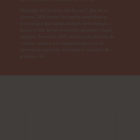
Disponible las 24 horas del día, los 7 días de la
semana, CHIP ofrece información instantánea y
precisa para que puedas dedicar menos tiempo a
buscar y más tiempo a conectar, aprender y hacer
negocios. Piensa en CHIP como tu guía personal de
eventos, siempre a tu disposición para que tu
experiencia sea fluida, informada y sin estrés de
principio a fin.