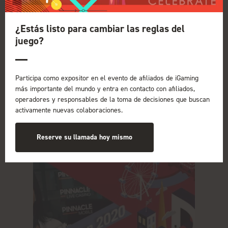
17 de diciembre de 2019
¿Estás listo para cambiar las reglas del
El productor de conferencias de iGB Affiliate
juego?
London, Conor Mulheir, se sentó con Clive
Hawkswood, presidente de Responsible
Affiliates in Gambling, para hablar sobre la
asociación, sus orígenes y sus planes...
Participa como expositor en el evento de afiliados de iGaming
más importante del mundo y entra en contacto con afiliados,
operadores y responsables de la toma de decisiones que buscan
Leer más
activamente nuevas colaboraciones.
Reserve su llamada hoy mismo