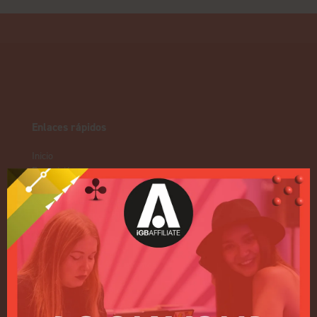
Enlaces rápidos
Inicio
Exposición
Conferencia
Regístrese para recibir
información sobre 2027
Política de privacidad
Política de admisión a eventos
Términos y condiciones
NUESTRAS MARCAS