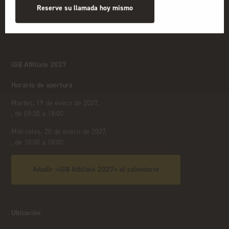
Reserve su llamada hoy mismo
iGB Affiliate 2027
Horario de apertura
Martes, 19 de enero de 2027,
, de 09:30 a 18:00
Miércoles, 20 de enero de 2027,
, de 10:00 a 18:00
Añadir «iGB Affiliate 2027» al calendario
Ubicación