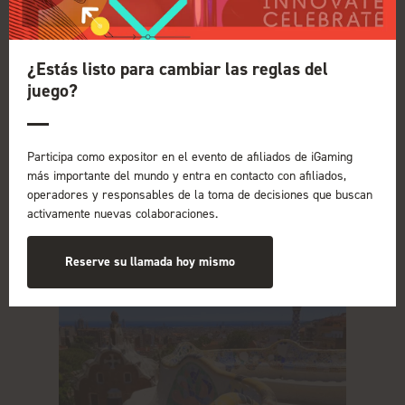
12 de noviembre de 2024
iGB Affiliate, que se celebrará del 20 al 23 de
¿Estás listo para cambiar las reglas del
enero junto con ICE en su nueva sede en Fira
juego?
Gran Via en Barcelona, ha confirmado sus
crecientes credenciales internacionales con
profesionales del iGaming de 55 países...
Participa como expositor en el evento de afiliados de iGaming
más importante del mundo y entra en contacto con afiliados,
Leer más
operadores y responsables de la toma de decisiones que buscan
activamente nuevas colaboraciones.
Reserve su llamada hoy mismo